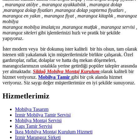
, marangoz atölye , marangoz ayakkabılık , marangoz dolap
,marangoz dolap fiyatları ,marangoz dolap yaptırma fiyatları ,
marangoz en yakın , marangoz fiyat , marangoz kitaplık , marangoz
mobilya
marangoz mobilya imalatçısı ,marangoz mutfak , marangoz servisi ,
marangoz siteleri
gibi işlemlerinizi hızlı ve pratik bir şekilde
yapıyoruz.
İster modern veya bir dokunuş ister kaliteli bir his olsun, tam olarak
istenen stili yakalamak için müşterilerimizle birlikte çalışarak. Özel
gardıroplar, raflar, dolaplar ve hatta dış mekan döşemeleri,
marangozlarımızın ustalıkla yerine getirdiği popüler talepler arasında
yer almaktadır.
Sildağ Mobilya Montaj Kurulum
olarak kaliteli bir
hizmet veriyoruz.
Mobilya Tamir
gibi bir çok alanda hizmet
veriyoruz. Siz saygı değer müşterilerimize en iyi şekilde sunuyoruz.
Hizmetlerimiz
Mobilya Tasarım
İzmir Mobilya Tamir Servisi
Mobilya Montaj Servisi
Kapı Tamir Servisi
İkea Mobilya Montaj Kurulum Hizmeti
İzmir Marangoz Şirketi