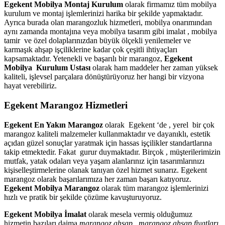
Egekent Mobilya Montaj Kurulum
olarak firmamız tüm mobilya
kurulum ve montaj işlemlerinizi harika bir şekilde yapmaktadır.
Ayrıca burada olan marangozluk hizmetleri, mobilya onarımından
aynı zamanda montajına veya mobilya tasarım gibi imalat , mobilya
tamir ve özel dolaplarınızdan büyük ölçekli yenilemeler ve
karmaşık ahşap işçiliklerine kadar çok çeşitli ihtiyaçları
kapsamaktadır. Yetenekli ve başarılı bir marangoz,
Egekent
Mobilya Kurulum Ustası
olarak ham maddeler her zaman yüksek
kaliteli, işlevsel parçalara dönüştürüyoruz her hangi bir vizyona
hayat verebiliriz.
Egekent Marangoz Hizmetleri
Egekent En Yakın Marangoz
olarak Egekent ‘de , yerel bir çok
marangoz kaliteli malzemeler kullanmaktadır ve dayanıklı, estetik
açıdan güzel sonuçlar yaratmak için hassas işçilikler standartlarına
takip etmektedir. Fakat gurur duymaktadır. Birçok , müşterilerimizin
mutfak, yatak odaları veya yaşam alanlarınız için tasarımlarınızı
kişiselleştirmelerine olanak tanıyan özel hizmet sunarız. Egekent
marangoz olarak başarılarımıza her zaman başarı katıyoruz.
Egekent Mobilya Marangoz
olarak tüm marangoz işlemlerinizi
hızlı ve pratik bir şekilde çözüme kavuşturuyoruz.
Egekent Mobilya İmalat
olarak mesela vermiş olduğumuz
hizmetin bazıları daima
marangoz ahşap , marangoz ahşap fiyatları